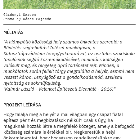
Gárdonyi Garden
G
Photo by Dénes Fajcsák
P
MÉLTATÁS
"A hiánypótló közösségi hely számos önkéntes szereplő: a
Büntetés-végrehajtási Intézet munkájával, a
Katasztrófavédelem terepgyakorlatával, az asztalos szakiskola
tanulóinak segítő közreműködésével, minimális költségen
valósult meg, és rengeteg apró történetet rejt. Minden, a
munkálatok során fellelt tárgy megtalálta a helyét, semmi nem
veszett kárba. Lenyűgöző ez a gondolkodásmód, szellemi
nyitottság és sokműfajúság.
(Kalmár László - Velencei Építészeti Biennálé - 2016)"
PROJEKT LEÍRÁSA
Hogy találja meg a helyét a mai világban egy csapat fiatal
építész pénz és megbizatások nélkül? Csakis úgy, ha
maguknak hozzák létre a megfelelő közeget, amely a befogadó
közösség számára is értékkel bír. Megkerestük a helyi
önkormányzatot, hogy bocsásson rendelkezésünkre egy