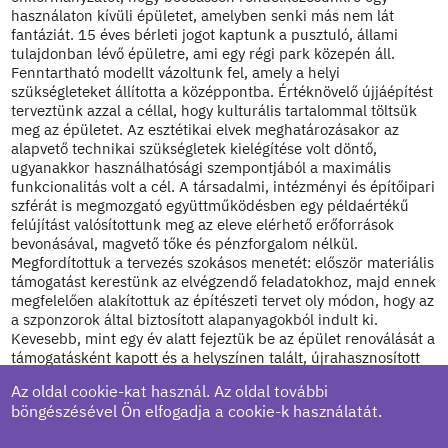
használaton kívüli épületet, amelyben senki más nem lát
fantáziát. 15 éves bérleti jogot kaptunk a pusztuló, állami
tulajdonban lévő épületre, ami egy régi park közepén áll.
Fenntartható modellt vázoltunk fel, amely a helyi
szükségleteket állította a középpontba. Értéknövelő újjáépítést
terveztünk azzal a céllal, hogy kulturális tartalommal töltsük
meg az épületet. Az esztétikai elvek meghatározásakor az
alapvető technikai szükségletek kielégítése volt döntő,
ugyanakkor használhatósági szempontjából a maximális
funkcionalitás volt a cél. A társadalmi, intézményi és építőipari
szférát is megmozgató együttműködésben egy példaértékű
felújítást valósítottunk meg az eleve elérhető erőforrások
bevonásával, magvető tőke és pénzforgalom nélkül.
Megfordítottuk a tervezés szokásos menetét: először materiális
támogatást kerestünk az elvégzendő feladatokhoz, majd ennek
megfelelően alakítottuk az építészeti tervet oly módon, hogy az
a szponzorok által biztosított alapanyagokból indult ki.
Kevesebb, mint egy év alatt fejeztük be az épület renoválását a
támogatásként kapott és a helyszínen talált, újrahasznosított
anyagok felhasználásával. Egy helyi szakközépiskola diákjait és
Az oldal cookie-kat használ. Az oldal további
a helyi fegyelmi intézet elítéltjeit is bevontuk a munkálatokba.
böngészésével Ön elfogadja a cookie-k használatát.
A tervezés folyamata új értelmet nyert, az építkezés közös
tevékenységgé vált, amelyben háttérbe szorult maga az