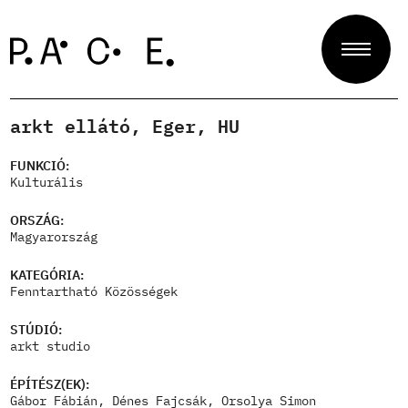
arkt ellátó, Eger, HU
Projektek
FUNKCIÓ:
Kulturális
Zsűri
ORSZÁG:
Magyarország
KATEGÓRIA:
Rólunk
Fenntartható Közösségek
STÚDIÓ:
arkt studio
Kapcsolat
ÉPÍTÉSZ(EK):
Gábor Fábián, Dénes Fajcsák, Orsolya Simon