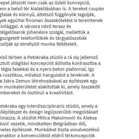
epet játszott nem csak az üzleti koncepció,
m a belső tér kialakításában is. A tereket csupán
falak és könnyű, áttetsző függönyök tagolják,
yek egyúttal finoman összekötetést is teremtenek
lvilággal. A városra néző terasz és
élgetősarok pihenésre szolgál, mellettük a
szigetelt telefonfülkék és tárgyalószobák
osítják az elmélyült munka feltételeit.
lső térben a Petokraka stúdió a rá oly jellemző
sztult világítási koncepciót állította kontrasztba a
 tégla falakkal és a nyers beton plafonnal, így
a rusztikus, művészi hangulatot a tereknek. A
a Iskra Zemun létrehozásával az építészek egy
n munkaterületet alakítottak ki, amely összeköti
mbereket és ösztönzi a kreativitást.
tokraka egy interdiszciplináris stúdió, amely a
sőépítészet és design legújszerűbb megoldásait
almazza. A stúdiót Milica Maksimović és Aleksa
lović vezetik, mindketten Belgrádban élő,
veles építészek. Munkáikat tiszta vonalvezetésű
anakkor a konvencióktól eltérő térkoncepciók