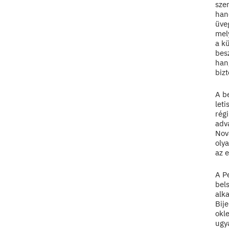
szer
hane
üveg
mel
a kü
besz
hang
bizt
A be
leti
régi
adv
Nov
olya
az e
A Pe
bel
alk
Bije
okle
ugy