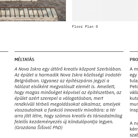
02
Floor Plan 0
Photo by Relja Ivanić
MÉLTATÁS
PRO
A Nova Iskra egy úttörő kreatív központ Szerbiában.
A m
Az épület a harmadik Nova Iskra közösségi irodatér
egy
Belgrádban. Ugyanez az építészpáros jegyzi a
tula
hálózat elsőként megvalósult elemét is. Amellett,
Peto
hogy magas minőséget képvisel az építészetben, az
váll
épület azért szerepel a válogatásban, mert
kut
rendkívüli térbeli megoldásokat alkalmaz, amelyek
munk
visszautalnak a funkció innovatív mivoltára: a tér
insp
arra jött létre, hogy számos kreatív és társadalmilag
felelős kezdeményezés új kiindulópontja legyen.
A n
(Grozdana Šišović PhD)
kény
sza