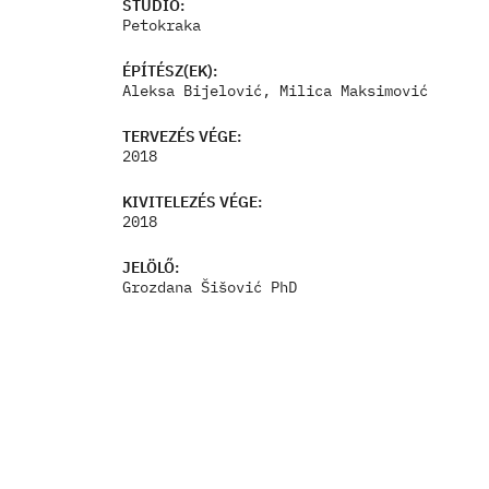
STÚDIÓ:
Petokraka
ÉPÍTÉSZ(EK):
Aleksa Bijelović, Milica Maksimović
TERVEZÉS VÉGE:
2018
KIVITELEZÉS VÉGE:
2018
JELÖLŐ:
Grozdana Šišović PhD