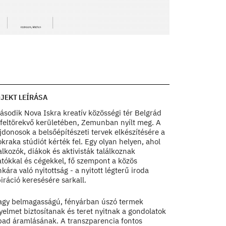
03
Floor Plan 1-4
Photo by Relja Iva
JEKT LEÍRÁSA
ásodik Nova Iskra kreatív közösségi tér Belgrád
 feltörekvő kerületében, Zemunban nyílt meg. A
jdonosok a belsőépítészeti tervek elkészítésére a
kraka stúdiót kérték fel. Egy olyan helyen, ahol
alkozók, diákok és aktivisták találkoznak
atókkal és cégekkel, fő szempont a közös
ára való nyitottság - a nyitott légterű iroda
iráció keresésére sarkall.
agy belmagasságú, fényárban úszó termek
elmet biztosítanak és teret nyitnak a gondolatok
bad áramlásának. A transzparencia fontos