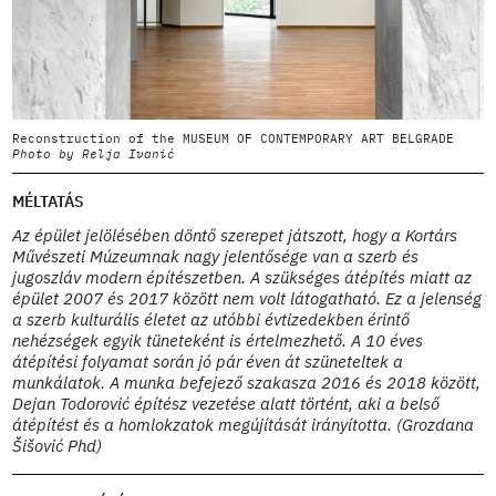
Reconstruction of the MUSEUM OF CONTEMPORARY ART BELGRADE
R
Photo by Relja Ivanić
P
MÉLTATÁS
Az épület jelölésében döntő szerepet játszott, hogy a Kortárs
Művészeti Múzeumnak nagy jelentősége van a szerb és
jugoszláv modern építészetben. A szükséges átépítés miatt az
épület 2007 és 2017 között nem volt látogatható. Ez a jelenség
a szerb kulturális életet az utóbbi évtizedekben érintő
nehézségek egyik tüneteként is értelmezhető. A 10 éves
átépítési folyamat során jó pár éven át szüneteltek a
munkálatok. A munka befejező szakasza 2016 és 2018 között,
Dejan Todorović építész vezetése alatt történt, aki a belső
átépítést és a homlokzatok megújítását irányította. (Grozdana
Šišović Phd)