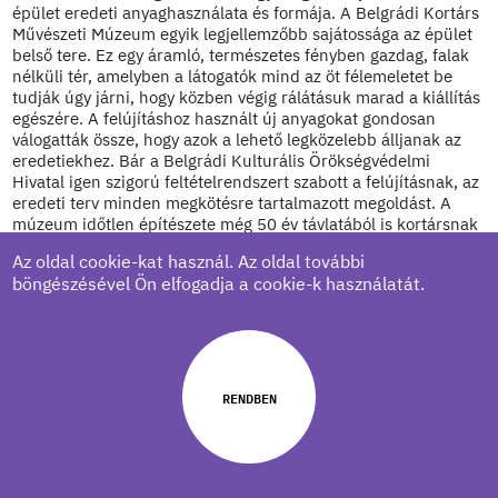
épület eredeti anyaghasználata és formája. A Belgrádi Kortárs
Művészeti Múzeum egyik legjellemzőbb sajátossága az épület
belső tere. Ez egy áramló, természetes fényben gazdag, falak
nélküli tér, amelyben a látogatók mind az öt félemeletet be
tudják úgy járni, hogy közben végig rálátásuk marad a kiállítás
egészére. A felújításhoz használt új anyagokat gondosan
válogatták össze, hogy azok a lehető legközelebb álljanak az
eredetiekhez. Bár a Belgrádi Kulturális Örökségvédelmi
Hivatal igen szigorú feltételrendszert szabott a felújításnak, az
eredeti terv minden megkötésre tartalmazott megoldást. A
múzeum időtlen építészete még 50 év távlatából is kortársnak
hat. Köszönhetően annak, hogy az építész megértette az
Az oldal cookie-kat használ. Az oldal további
épület formaképzését a racionális és geometrikus rend
böngészésével Ön elfogadja a cookie-k használatát.
megőrződött. Az épülethez adott egyetlen toldalék az
akadálymentesítést szolgáló rámpa, az egyedüli módosítás
pedig az új, szomszédos erőmű léte, azonban ezek egyike sem
zavarja meg a múzeum hangulatát és táji környezetét. A mély
csodálat, amit Dejan Todorović Ivanka Raspopović és Ivan
Antić munkája iránt mutatott, döntő volt a végeredményre
RENDBEN
nézve. Az eredeti építészet szépsége érintetlen maradt.
tervező elérhetősége