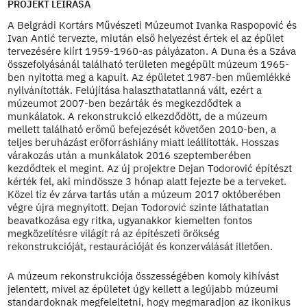
PROJEKT LEÍRÁSA
A Belgrádi Kortárs Művészeti Múzeumot Ivanka Raspopović és
Ivan Antić tervezte, miután első helyezést értek el az épület
tervezésére kiírt 1959-1960-as pályázaton. A Duna és a Száva
összefolyásánál található területen megépült múzeum 1965-
ben nyitotta meg a kapuit. Az épületet 1987-ben műemlékké
nyilvánították. Felújítása halaszthatatlanná vált, ezért a
múzeumot 2007-ben bezárták és megkezdődtek a
munkálatok. A rekonstrukció elkezdődött, de a múzeum
mellett található erőmű befejezését követően 2010-ben, a
teljes beruházást erőforráshiány miatt leállították. Hosszas
várakozás után a munkálatok 2016 szeptemberében
kezdődtek el megint. Az új projektre Dejan Todorović építészt
kérték fel, aki mindössze 3 hónap alatt fejezte be a terveket.
Közel tíz év zárva tartás után a múzeum 2017 októberében
végre újra megnyitott. Dejan Todorović szinte láthatatlan
beavatkozása egy ritka, ugyanakkor kiemelten fontos
megközelítésre világít rá az építészeti örökség
rekonstrukcióját, restaurációját és konzerválását illetően.
A múzeum rekonstrukciója összességében komoly kihívást
jelentett, mivel az épületet úgy kellett a legújabb múzeumi
standardoknak megfeleltetni, hogy megmaradjon az ikonikus