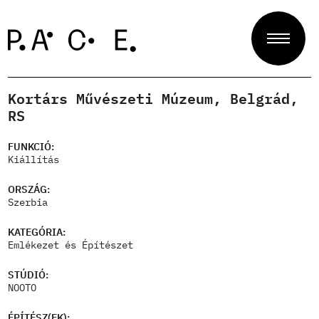
Kortárs Művészeti Múzeum, Belgrád,
Projektek
RS
FUNKCIÓ:
Kiállítás
Zsűri
ORSZÁG:
Szerbia
Rólunk
KATEGÓRIA:
Emlékezet és Építészet
STÚDIÓ:
Kapcsolat
NOOTO
ÉPÍTÉSZ(EK):