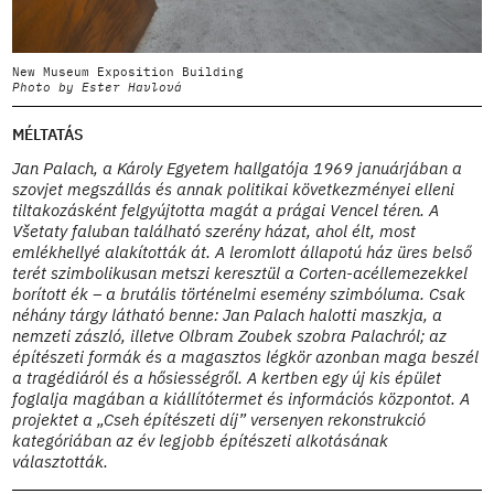
New Museum Exposition Building
B
Photo by Ester Havlová
P
MÉLTATÁS
Jan Palach, a Károly Egyetem hallgatója 1969 januárjában a
szovjet megszállás és annak politikai következményei elleni
tiltakozásként felgyújtotta magát a prágai Vencel téren. A
Všetaty faluban található szerény házat, ahol élt, most
emlékhellyé alakították át. A leromlott állapotú ház üres belső
terét szimbolikusan metszi keresztül a Corten-acéllemezekkel
borított ék – a brutális történelmi esemény szimbóluma. Csak
néhány tárgy látható benne: Jan Palach halotti maszkja, a
nemzeti zászló, illetve Olbram Zoubek szobra Palachról; az
építészeti formák és a magasztos légkör azonban maga beszél
a tragédiáról és a hősiességről. A kertben egy új kis épület
foglalja magában a kiállítótermet és információs központot. A
projektet a „Cseh építészeti díj” versenyen rekonstrukció
kategóriában az év legjobb építészeti alkotásának
választották.