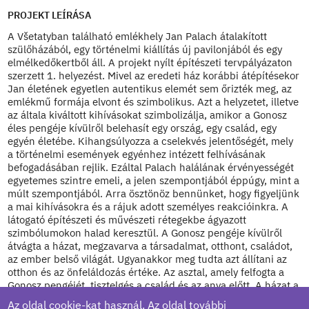
PROJEKT LEÍRÁSA
A Všetatyban található emlékhely Jan Palach átalakított
szülőházából, egy történelmi kiállítás új pavilonjából és egy
elmélkedőkertből áll. A projekt nyílt építészeti tervpályázaton
szerzett 1. helyezést. Mivel az eredeti ház korábbi átépítésekor
Jan életének egyetlen autentikus elemét sem őrizték meg, az
emlékmű formája elvont és szimbolikus. Azt a helyzetet, illetve
az általa kiváltott kihívásokat szimbolizálja, amikor a Gonosz
éles pengéje kívülről belehasít egy ország, egy család, egy
egyén életébe. Kihangsúlyozza a cselekvés jelentőségét, mely
a történelmi események egyénhez intézett felhívásának
befogadásában rejlik. Ezáltal Palach halálának érvényességét
egyetemes szintre emeli, a jelen szempontjából éppúgy, mint a
múlt szempontjából. Arra ösztönöz bennünket, hogy figyeljünk
a mai kihívásokra és a rájuk adott személyes reakcióinkra. A
látogató építészeti és művészeti rétegekbe ágyazott
szimbólumokon halad keresztül. A Gonosz pengéje kívülről
átvágta a házat, megzavarva a társadalmat, otthont, családot,
az ember belső világát. Ugyanakkor meg tudta azt állítani az
otthon és az önfeláldozás értéke. Az asztal, amely felfogta a
Gonosz pengéjét, tisztelgés a család és az anya előtt. A házat a
penge kiüríti. A vakablakok az egyéni és a társadalmi álláspont
Az oldal cookie-kat használ. Az oldal további