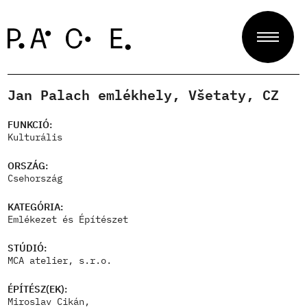
Jan Palach emlékhely, Všetaty, CZ
Projektek
FUNKCIÓ:
Kulturális
Zsűri
ORSZÁG:
Csehország
KATEGÓRIA:
Rólunk
Emlékezet és Építészet
STÚDIÓ:
MCA atelier, s.r.o.
Kapcsolat
ÉPÍTÉSZ(EK):
Miroslav Cikán,