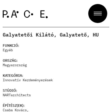
Galyatetői Kilátó, Galyatető, HU
Projektek
FUNKCIÓ:
Egyéb
Zsűri
ORSZÁG:
Magyarország
KATEGÓRIA:
Rólunk
Innovatív Kezdeményezések
STÚDIÓ:
NARTarchitects
Kapcsolat
ÉPÍTÉSZ(EK):
Csaba Kovács,