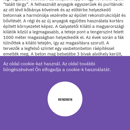
“talált tárgy”. A felhasznált anyagok egyszerűek és puritánok:
az ott lévő kőbánya köveinek és az előtérbe helyezkedő
betonnak a harmóniája vezérelte az épület rekonstrukcióját és
bővítését. A régi és az új anyagok együttes használata kortárs
épített környezetet képez. A Galyatetői Kilátó a magyarországi
kilátók közül a legmagasabb, a teteje pont a tengerszint felett
1000 méter magasságban helyezkedik el. Az évek során a fák
túlnőttek a kilátó tetején, így az magasításra szorult. A
tervezők a legfelső szintet egy vasbetonbeton ráépítéssel
emelték meg. A beton mag belsejébe 3 bivak alvóhely került,
amik színes körablakokon át kapnak természetes fényt. Ez a
Az oldal cookie-kat használ. Az oldal további
megoldás különleges hangulatot teremt a túrázóknak, akik alig
böngészésével Ön elfogadja a cookie-k használatát.
várják, hogy megpihenhessenek itt az útjuk során. A jelentős
szerkezeti átalakítás során megőrzött külső homlokzat is új
szerepet kapott. A belső mag kétszeres tömegét és az azt
körülvevő acél lépcsőzetet finom, lazán szőtt rozsdamentes
acélháló öleli körbe a külső sík mentén. A projekt a
NartArchitects “XXS architecture” sorozatának újabb
RENDBEN
gyöngyszeme.
honlap