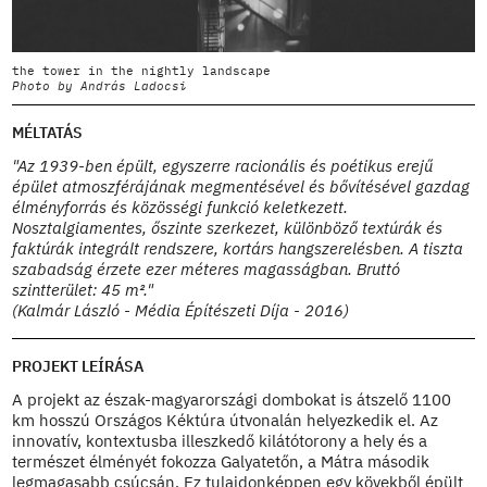
the tower in the nightly landscape
s
Photo by András Ladocsi
P
MÉLTATÁS
"Az 1939-ben épült, egyszerre racionális és poétikus erejű
épület atmoszférájának megmentésével és bővítésével gazdag
élményforrás és közösségi funkció keletkezett.
Nosztalgiamentes, őszinte szerkezet, különböző textúrák és
faktúrák integrált rendszere, kortárs hangszerelésben. A tiszta
szabadság érzete ezer méteres magasságban. Bruttó
szintterület: 45 m²."
(Kalmár László - Média Építészeti Díja - 2016)
PROJEKT LEÍRÁSA
A projekt az észak-magyarországi dombokat is átszelő 1100
km hosszú Országos Kéktúra útvonalán helyezkedik el. Az
innovatív, kontextusba illeszkedő kilátótorony a hely és a
természet élményét fokozza Galyatetőn, a Mátra második
legmagasabb csúcsán. Ez tulajdonképpen egy kövekből épült