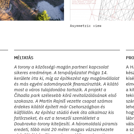
Doubravka Lookout tower
Asymmetric view
Photo by Ales Jungmann
MÉLTATÁS
PRO
A torony a közösségi-magán partneri kapcsolat
A H
sikeres eredménye. A tervpályázatot Prága 14.
kés
kerülete írta ki, míg az építkezést egy magánvállalat
kís
és más egyéni adományozók finanszírozták. A kilátó
elm
most a város tulajdonába tartozik. A projekt a
a k
Čihadla park szélesebb körű revitalizálásának első
teki
szakasza. A Martin Rajniš vezette csapat számos
szá
érdekes kilátót épített már Csehországban és
leh
külföldön. Az építész stúdió évek óta alkalmaz kis
hog
fatörzseket, és ezt a tervezői szemléletet a
láb
Doubravka-torony kiteljesíti. A háromoldalú piramis
váls
eredeti, több mint 20 méter magas vázszerkezete
a sz