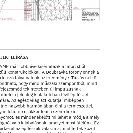
Doubravka Lookout 
Stairs detail
Photo by Ales Jung
JEKT LEÍRÁSA
AMR már több éve kísérletezik a fatörzsből
zült konstrukciókkal. A Doubravka torony ennek a
érletező folyamatnak az eredménye. Túlzás nélkül
ondható, hogy mind műszaki szempontból, mind
ifejezésmód tekintetében új impulzusnak
nthető a jelenleg kialakulóban lévő építészet
mára. Az egész világ azt kutatja, miképpen
etne nagyobb harmóniában élni a természettel,
yan lehetne csökkenteni a szén-dioxid-
nyomot, és mindenekelőtt mi lehet a módja a mély
ágból való kilábalásnak, amelyet most átélünk. Ez
erkezet az építészek válasza az említettek közül