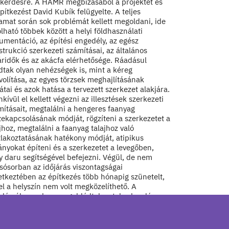
 kérdésre. A HAMR megbízásából a projektet és
pítkezést David Kubík felügyelte. A teljes
yamat során sok problémát kellett megoldani, ide
lható többek között a helyi földhasználati
umentáció, az építési engedély, az egész
trukció szerkezeti számításai, az általános
áridők és az akácfa elérhetősége. Ráadásul
dtak olyan nehézségek is, mint a kéreg
volítása, az egyes törzsek meghajlításának
átai és azok hatása a tervezett szerkezet alakjára.
kívül el kellett végezni az illesztések szerkezeti
mításait, megtalálni a hengeres faanyag
zekapcsolásának módját, rögzíteni a szerkezetet a
jhoz, megtalálni a faanyag talajhoz való
tlakoztatásának hatékony módját, atipikus
ányokat építeni és a szerkezetet a levegőben,
y daru segítségével befejezni. Végül, de nem
sósorban az időjárás viszontagságai
etkeztében az építkezés több hónapig szünetelt,
l a helyszín nem volt megközelíthető. A
blémák azonban megoldódtak, a teherhordó
gálatok jobb eredménnyel jártak, mint azt a
ezők remélték, és Prága 70 év után első új
tója már a nyilvánosság számára is hozzáférhető.