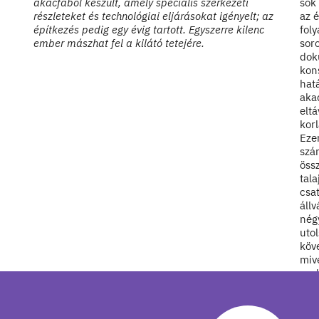
akácfából készült, amely speciális szerkezeti
sok
részleteket és technológiai eljárásokat igényelt; az
az é
építkezés pedig egy évig tartott. Egyszerre kilenc
fol
ember mászhat fel a kilátó tetejére.
soro
dok
kons
hat
aka
eltá
korl
Ezen
szá
öss
tala
csa
állv
nég
utol
köv
mive
pro
vizs
terv
kilá