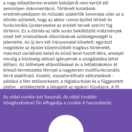
a nagy előadóterem eredeti belsőjéről nem került elő
semmilyen dokumentáció. Történeti kutatások
eredményeképpen és műszaki szakértők bevonása után az a
döntés született, hogy az akkor romos épület térbeli és
funkcionális újratervezése az eredeti tervek szerint fog
történni. Ez a döntés az idők során beköltözött intézmények
miatt tett módosítások elbontásának szükségességét is
jelentette. Az új terv két irányvonalat követett: egyrészt
megidézte az épület közelmúltbéli tragikus történetét,
másrészt variálható belső és külső teret hozott létre, amelyet
mindig a közösség változó igényeinek a szolgálatába lehet
állítani. Az ülőhelyek eltávolításával és a tetőablakokon át
érkező természetes fénnyel a nagyterem multifunkcionális
térré alakítható. Kisebb, visszafordítható változtatások -
például a fém tetőszerkezet, a téglaburkolat és a függesztett
plafon - emlékeztetik a látogatót az egykori tűzvészre. A fő
munkálatok pedig a következőkből álltak: az épület
Az oldal cookie-kat használ. Az oldal további
strukturális helyreállítása, a tetőszerkezet és a tető
böngészésével Ön elfogadja a cookie-k használatát.
borításának rekonstrukciója, a belső és külső felületborítások
felújítása (beleértve az asztalosmunkát és a főbejáratok
megújítását is), új elektromos-, hűtő-, szellőző- és
szennyvízkezelő rendszer beépítése, a tetőablakok nyitását
szabályozó rendszer beiktatása, egy adaptív színpadvezérlő
rendszer kialakítása, az épület udvarának felújítására és