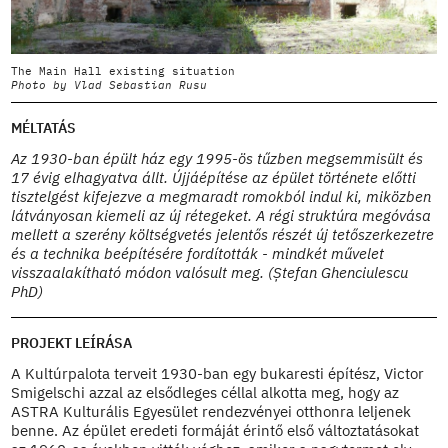
The Main Hall existing situation
T
Photo by Vlad Sebastian Rusu
P
MÉLTATÁS
Az 1930-ban épült ház egy 1995-ös tűzben megsemmisült és
17 évig elhagyatva állt. Újjáépítése az épület története előtti
tisztelgést kifejezve a megmaradt romokból indul ki, miközben
látványosan kiemeli az új rétegeket. A régi struktúra megóvása
mellett a szerény költségvetés jelentős részét új tetőszerkezetre
és a technika beépítésére fordították - mindkét művelet
visszaalakítható módon valósult meg. (Ștefan Ghenciulescu
PhD)
PROJEKT LEÍRÁSA
A Kultúrpalota terveit 1930-ban egy bukaresti építész, Victor
Smigelschi azzal az elsődleges céllal alkotta meg, hogy az
ASTRA Kulturális Egyesület rendezvényei otthonra leljenek
benne. Az épület eredeti formáját érintő első változtatásokat