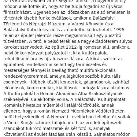
az 1960-as években vitték véghez, amikor a nagytermet oly
módon alakították át, hogy az be tudja fogadni az új városi
filmszínházat. Ugyanebben az időszakban az első emeleten is
történtek kisebb funkcióváltások, amikor a Balázsfalvi
Történeti és Néprajzi Múzeum, a Városi Könyvtár és a
Balázsfalvi Kábeltelevízió is az épületbe költözhetett. 1995
telén az épület jelentős része megsemmisült egy pusztító
tűzvészben. A tető, a belső terek és a nagy előadóterem súlyos
károkat szenvedett. Az épület 2012-ig romosan állt, amikor a
helyi önkormányzat pályázatot írt ki a Kultúrpalota
rehabilitációjára és újrahasznosítására. A kiírás szerint az
épületnek rendelkeznie kellett egy természetes és
mesterséges fénnyel is bevilágítható multifunkcionális
rendezvényteremmel, amely a legkülönbözőbb kulturális
események - többek között koncertek, gálaműsorok, színházi
előadások, konferenciák, kiállítások - befogadására alkalmas.
A Kultúrpalotát a Román Akadémia Alba Szakosztályának
székhelyévé is alakították volna. A Balázsfalvi Kultúrpalotát
Románia hivatalos műemléki listájáról törölték, annak
ellenére, hogy a román Nemzeti Műemlékek Védőterületén
belül helyezkedik el. A Nemzeti Levéltárban fellelhetők voltak
a Victor Smigelschinek tulajdonított, az eredeti építészeti
szándékot tükröző metszetek és két fotó is, amelyek
közvetlenül az épület átadása után készült. Sajnálatos módon