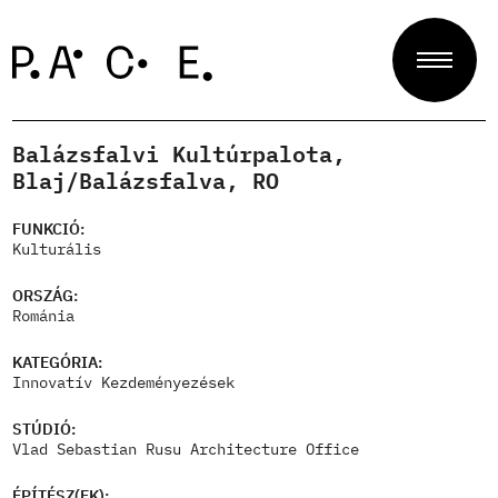
Balázsfalvi Kultúrpalota,
Projektek
Blaj/Balázsfalva, RO
FUNKCIÓ:
Kulturális
Zsűri
ORSZÁG:
Románia
Rólunk
KATEGÓRIA:
Innovatív Kezdeményezések
STÚDIÓ:
Kapcsolat
Vlad Sebastian Rusu Architecture Office
ÉPÍTÉSZ(EK):