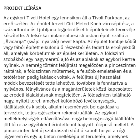
PROJEKT LEÍRÁSA
Az egykori Tivoli Hotel egy fennsíkon áll a Tivoli Parkban, az
erdő szélén. Az épület terveit Ciril Metod Koch városépítész, a
századfordulós Ljubljana legjelentősebb épületeinek tervezője
készítette. A felső-karniolani-alpesi stílusban épült szálló a
„Švicarija” (svájci nyaraló) nevet kapta. Az épület tömbje kőből
vagy fából épített elkülönülő részekből és fedett fa erkélyekből
áll, amelyek körbefutnak az épület kerületén. A földszinti
szobákból egy nagyméretű ajtó és az ablakok az egykori kertre
nyílnak. A nemrég történt felújítást megelőzően a pinceszinten
raktárak, a földszinten műtermek, a felsőbb emeleteken és a
tetőtérben pedig lakások voltak. A felújítás új használati
módok bevezetését tette lehetővé, továbbra is fenntartva a
nyilvános, félnyilvános és a magánterületek közti kapcsolatot
az eredeti kialakításnak megfelelően. A földszinten található
nagy, nyitott teret, amelyet különböző tevékenységek,
kiállítások és kisebb, alkalmi események befogadására
terveztek, teljes egészében rekonstruálták. Az egykori
mellékhelyiségek eltávolításával nagy belmagasságú kiállítótér
jött létre az egyébként érintetlenül hagyott főlépcső mellett. A
pinceszinten két új szobrászati stúdió kapott helyet a régi
jégverem és egy új beton melléképület területén, amelynek