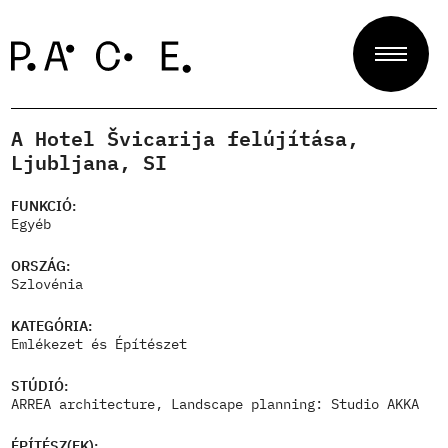
A Hotel Švicarija felújítása,
Projektek
Ljubljana, SI
FUNKCIÓ:
Egyéb
Zsűri
ORSZÁG:
Szlovénia
Rólunk
KATEGÓRIA:
Emlékezet és Építészet
STÚDIÓ:
Kapcsolat
ARREA architecture, Landscape planning: Studio AKKA
ÉPÍTÉSZ(EK):