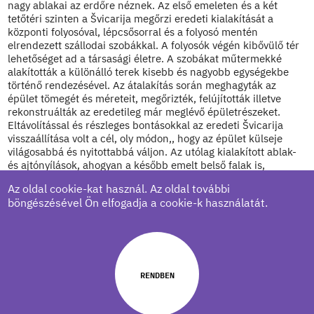
nagy ablakai az erdőre néznek. Az első emeleten és a két
tetőtéri szinten a Švicarija megőrzi eredeti kialakítását a
központi folyosóval, lépcsősorral és a folyosó mentén
elrendezett szállodai szobákkal. A folyosók végén kibővülő tér
lehetőséget ad a társasági életre. A szobákat műtermekké
alakították a különálló terek kisebb és nagyobb egységekbe
történő rendezésével. Az átalakítás során meghagyták az
épület tömegét és méreteit, megőrizték, felújították illetve
rekonstruálták az eredetileg már meglévő épületrészeket.
Eltávolítással és részleges bontásokkal az eredeti Švicarija
visszaállítása volt a cél, oly módon,, hogy az épület külseje
világosabbá és nyitottabbá váljon. Az utólag kialakított ablak-
és ajtónyílások, ahogyan a később emelt belső falak is,
elbontásra kerültek vagy módosultak. Helyreállt a belső terek
Az oldal cookie-kat használ. Az oldal további
eredeti elosztása. Az utólag kialakított, kiszolgált
böngészésével Ön elfogadja a cookie-k használatát.
konyhabővítmény helyére új betonfal épült, amely visszautal a
homlokzat beton elemeire. Az épület szinte minden jellemző
részlete megmaradt vagy ismét a helyére került: a túlnyúló fa
tetőrész, a tetőtér rizalitja és fa-spalettás manzárdablakai, az
ablakok és ajtók, a fa erkélyek, a díszítőelemek, a fa
válaszfallal határolt előcsarnok, a fa lépcsősor, a
RENDBEN
díszburkolatok, a parketta és a fa mennyezetek.